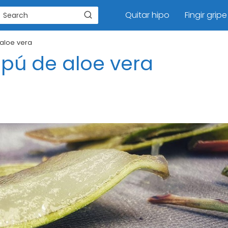
Quitar hipo
Fingir gripe
aloe vera
ú de aloe vera