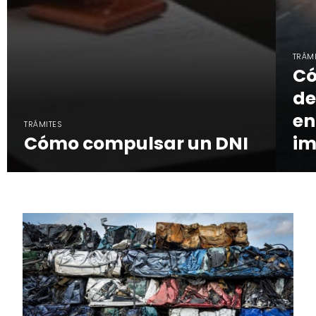
TRÁM
Có
de
en
TRÁMITES
Cómo compulsar un DNI
im