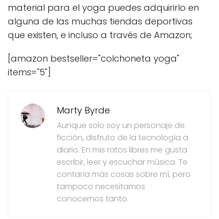
material para el yoga puedes adquirirlo en
alguna de las muchas tiendas deportivas
que existen, e incluso a través de Amazon;
[amazon bestseller="colchoneta yoga"
items="5"]
Marty Byrde
Aunque solo soy un personaje de
ficción, disfruto de la tecnología a
diario. En mis ratos libres me gusta
escribir, leer y escuchar música. Te
contaría más cosas sobre mí, pero
tampoco necesitamos
conocernos tanto.