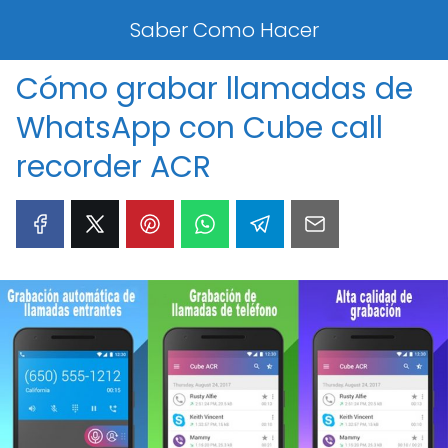
Saber Como Hacer
Cómo grabar llamadas de
WhatsApp con Cube call
recorder ACR