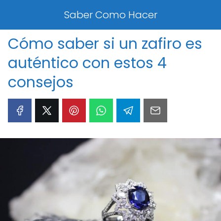
Saber Como Hacer
Cómo saber si un zafiro es
auténtico con estos 4
consejos