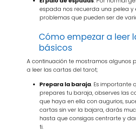
El palo de espadas
. Por normal g
espada nos recuerda una pelea y e
problemas que pueden ser de vario
Cómo empezar a leer la
básicos
A continuación te mostramos algunos 
a leer las cartas del tarot;
Prepara la baraja
. Es importante 
prepares tu baraja, observes las ca
que haya en ella con augurios, suc
cartas sin ver la bajara, darás m
hasta que consigas centrarte y dar
ti.