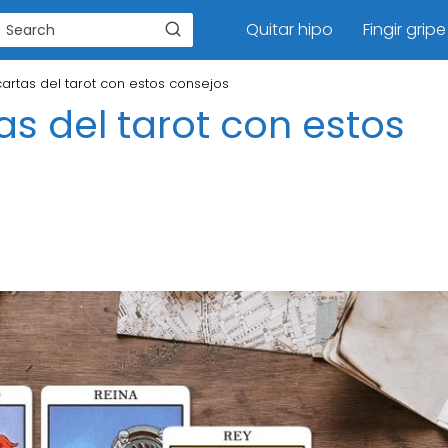
Quitar hipo
Fingir gripe
artas del tarot con estos consejos
as del tarot con estos