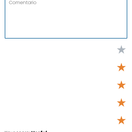
★
★
★
★
★