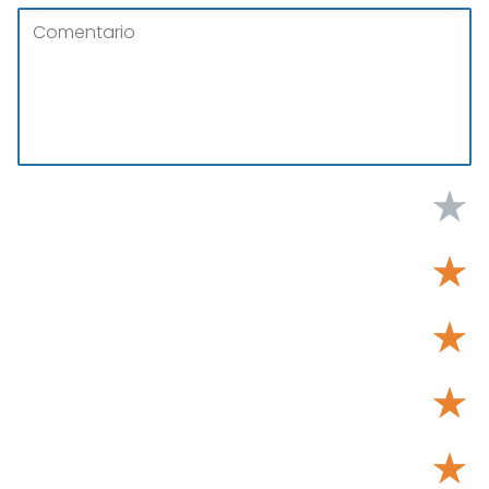
★
★
★
★
★