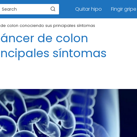
Quitar hipo
Fingir gripe
de colon conociendo sus principales síntomas
cáncer de colon
incipales síntomas