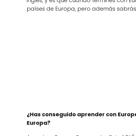
inglés, y es que cuando termines con E
países de Europa, pero además sabrás t
¿Has conseguido aprender con Europe
Europa?