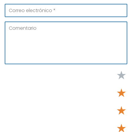
★
★
★
★