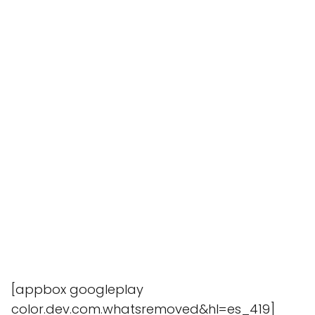
[appbox googleplay
color.dev.com.whatsremoved&hl=es_419]